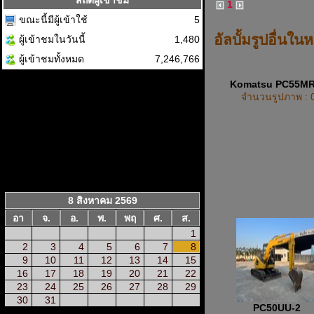
สถิติผู้เข้าชม
1
ขณะนี้มีผู้เข้าใช้
5
อัลบั้มรูปอื่นใน
ผู้เข้าชมในวันนี้
1,480
ผู้เข้าชมทั้งหมด
7,246,766
Komatsu PC55M
จำนวนรูปภาพ : 
8 สิงหาคม 2569
อา
จ.
อ.
พ.
พฤ
ศ.
ส.
1
2
3
4
5
6
7
8
9
10
11
12
13
14
15
16
17
18
19
20
21
22
23
24
25
26
27
28
29
30
31
PC50UU-2