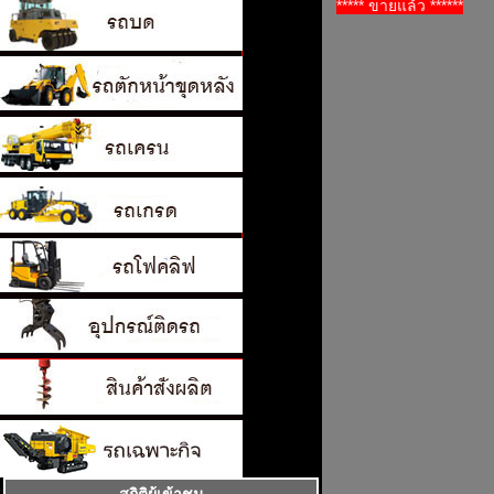
***** ขายแล้ว ******