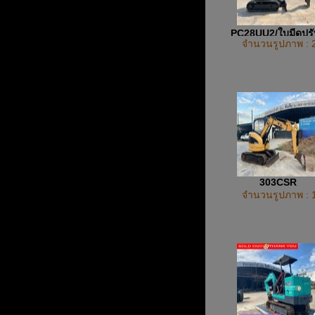
PC28UU2/ใบมีดปรั
จำนวนรูปภาพ : 
ทิศทาง
303CSR
จำนวนรูปภาพ : 