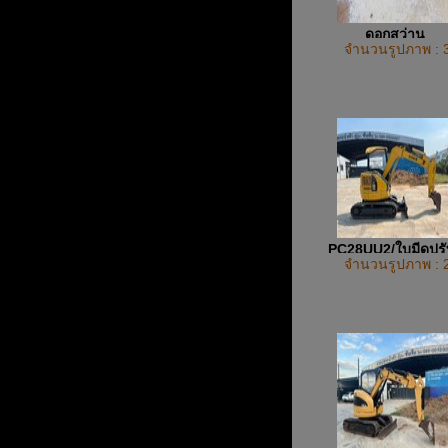
ดอกสว่าน
จำนวนรูปภาพ : 
PC28UU2/ใบมีดปรั
จำนวนรูปภาพ : 
ทิศทาง