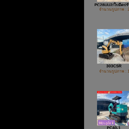
PC28UU2/ใบมีดปรั
จำนวนรูปภาพ : 
ทิศทาง
303CSR
จำนวนรูปภาพ : 
PC40-1