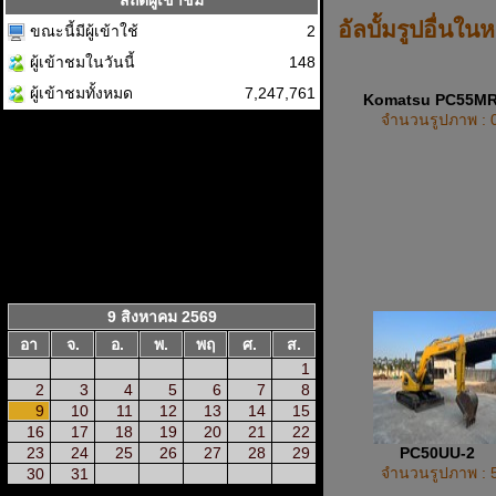
สถิติผู้เข้าชม
อัลบั้มรูปอื่นใน
ขณะนี้มีผู้เข้าใช้
2
ผู้เข้าชมในวันนี้
148
ผู้เข้าชมทั้งหมด
7,247,761
Komatsu PC55M
จำนวนรูปภาพ : 
9 สิงหาคม 2569
อา
จ.
อ.
พ.
พฤ
ศ.
ส.
1
2
3
4
5
6
7
8
9
10
11
12
13
14
15
16
17
18
19
20
21
22
PC50UU-2
23
24
25
26
27
28
29
จำนวนรูปภาพ : 
30
31