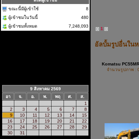
สถิติผู้เข้าชม
ขณะนี้มีผู้เข้าใช้
8
ผู้เข้าชมในวันนี้
480
ผู้เข้าชมทั้งหมด
7,248,093
1
อัลบั้มรูปอื่นใน
Komatsu PC55M
จำนวนรูปภาพ : 
9 สิงหาคม 2569
อา
จ.
อ.
พ.
พฤ
ศ.
ส.
1
2
3
4
5
6
7
8
9
10
11
12
13
14
15
16
17
18
19
20
21
22
23
24
25
26
27
28
29
30
31