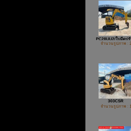
PC28UU2/ใบมีดปรั
จำนวนรูปภาพ : 
ทิศทาง
303CSR
จำนวนรูปภาพ : 