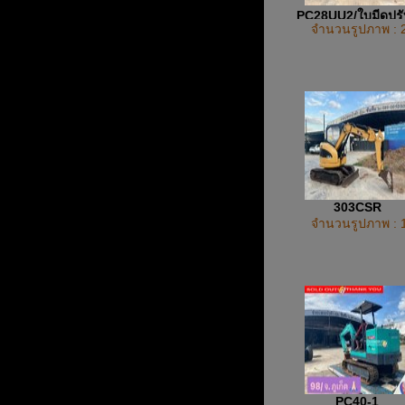
PC28UU2/ใบมีดปรั
จำนวนรูปภาพ : 
ทิศทาง
303CSR
จำนวนรูปภาพ : 
PC40-1