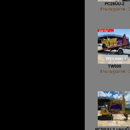
PC28UU-2
จำนวนรูปภาพ : 
TW500
จำนวนรูปภาพ : 
PC50UU-2 แขนสไ