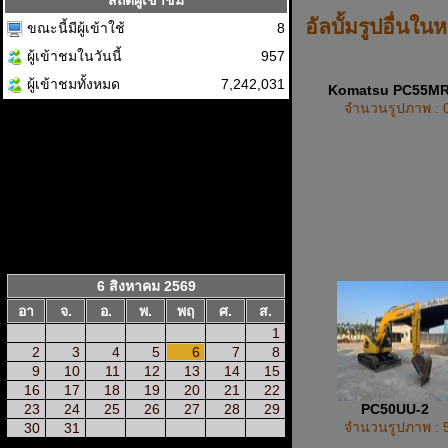
สถิติผู้เข้าชม
อัลบั้มรูปอื่นใน
ขณะนี้มีผู้เข้าใช้
8
ผู้เข้าชมในวันนี้
957
ผู้เข้าชมทั้งหมด
7,242,031
Komatsu PC55M
จำนวนรูปภาพ : 
6 สิงหาคม 2569
อา
จ.
อ.
พ.
พฤ
ศ.
ส.
1
2
3
4
5
6
7
8
9
10
11
12
13
14
15
16
17
18
19
20
21
22
PC50UU-2
23
24
25
26
27
28
29
จำนวนรูปภาพ : 
30
31