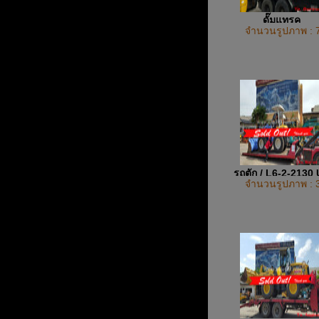
ดั๊มแทรค
จำนวนรูปภาพ : 
รถตัก / L6-2-2130
จำนวนรูปภาพ : 