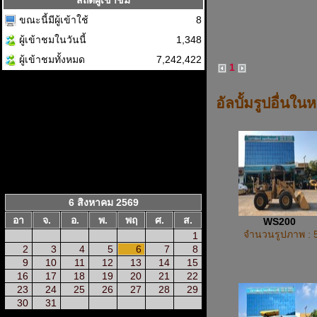
สถิติผู้เข้าชม
ขณะนี้มีผู้เข้าใช้
8
ผู้เข้าชมในวันนี้
1,348
ผู้เข้าชมทั้งหมด
7,242,422
1
อัลบั้มรูปอื่นใน
6 สิงหาคม 2569
อา
จ.
อ.
พ.
พฤ
ศ.
ส.
WS200
จำนวนรูปภาพ : 
1
2
3
4
5
6
7
8
9
10
11
12
13
14
15
16
17
18
19
20
21
22
23
24
25
26
27
28
29
30
31