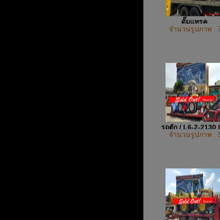
ดั๊มแทรค
จำนวนรูปภาพ : 
รถตัก / L6-2-2130
จำนวนรูปภาพ : 