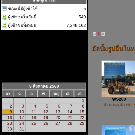
สถิติผู้เข้าชม
ขณะนี้มีผู้เข้าใช้
5
ผู้เข้าชมในวันนี้
549
ผู้เข้าชมทั้งหมด
7,248,162
1
อัลบั้มรูปอื่นใน
9 สิงหาคม 2569
อา
จ.
อ.
พ.
พฤ
ศ.
ส.
WS200
1
จำนวนรูปภาพ : 
2
3
4
5
6
7
8
9
10
11
12
13
14
15
16
17
18
19
20
21
22
23
24
25
26
27
28
29
30
31