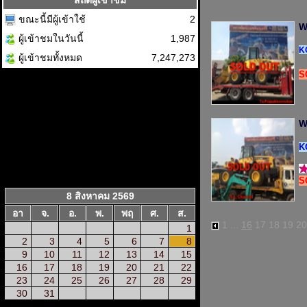
สถิติผู้เข้าชม
ขณะนี้มีผู้เข้าใช้
2
W
ผู้เข้าชมในวันนี้
1,987
K
ผู้เข้าชมทั้งหมด
7,247,273
S
W
K
S
8 สิงหาคม 2569
อา
จ.
อ.
พ.
พฤ
ศ.
ส.
1
...
16
17
18
19
20
1
2
3
4
5
6
7
8
9
10
11
12
13
14
15
16
17
18
19
20
21
22
23
24
25
26
27
28
29
30
31