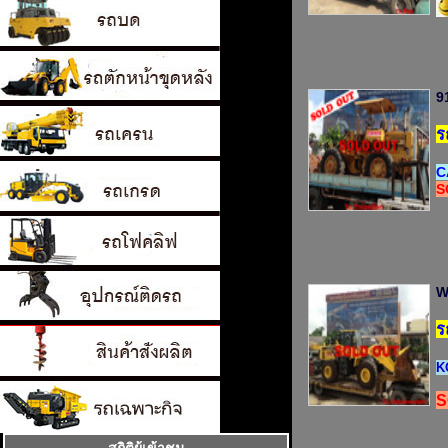
9
ร
C
S
W
ร
K
S