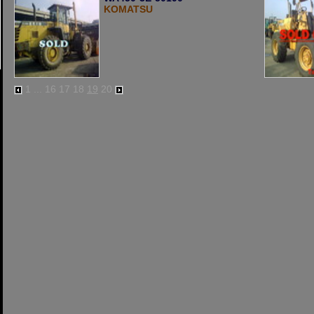
KOMATSU
1
...
16
17
18
19
20