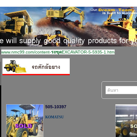
www.nmc99.com/content-
รถขุด
EXCAVATOR-5-5935-1.htm
505-10397
KOMATSU