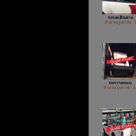
รถบดเดินตาม
จำนวนรูปภาพ : 
MVH304DSBR
รถกวาดถนน
จำนวนรูปภาพ : 1