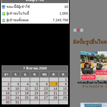
สถิติผู้เข้าชม
ขณะนี้มีผู้เข้าใช้
10
ผู้เข้าชมในวันนี้
1,055
ผู้เข้าชมทั้งหมด
7,243,758
1
อัลบั้มรูปอื่นใน
7 สิงหาคม 2569
อา
จ.
อ.
พ.
พฤ
ศ.
ส.
1
รถบดเดินตามใหญ่พ
2
3
4
5
6
7
8
จำนวนรูปภาพ : 
9
10
11
12
13
14
15
16
17
18
19
20
21
22
23
24
25
26
27
28
29
30
31