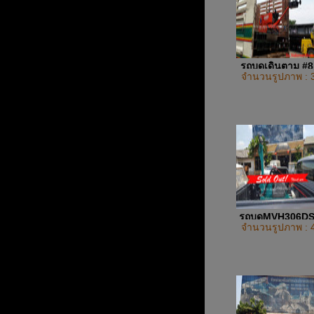
รถบดเดินตาม #
จำนวนรูปภาพ : 
รถบดMVH306D
จำนวนรูปภาพ : 